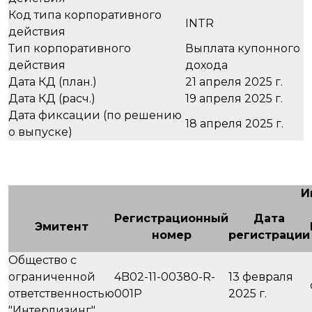
Код типа корпоративного
INTR
действия
Тип корпоративного
Выплата купонного
действия
дохода
Дата КД (план.)
21 апреля 2025 г.
Дата КД (расч.)
19 апреля 2025 г.
Дата фиксации (по решению
18 апреля 2025 г.
о выпуске)
И
Регистрационный
Дата
Эмитент
номер
регистрации
Общество с
ограниченной
4B02-11-00380-R-
13 февраля
ответственностью
001P
2025 г.
"Интерлизинг"